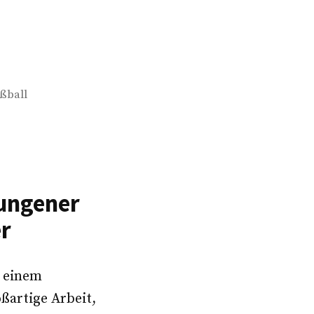
ßball
lungener
r
u einem
ßartige Arbeit,