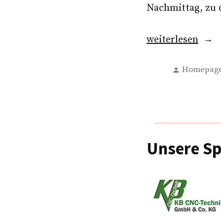
Nachmittag, zu 
„Boßel-
weiterlesen
Tour
Verfasst
mit
Homepag
von
Uniteds
Ehrenamtlichen
Unsere S