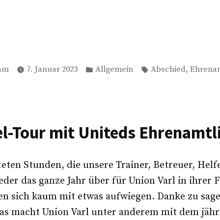
Veröffentlicht
Schlagwörter:
,
am
7. Januar 2023
Allgemein
Abschied
Ehrena
in
l-Tour mit Uniteds Ehrenamtl
steten Stunden, die unsere Trainer, Betreuer, Helf
der das ganze Jahr über für Union Varl in ihrer F
en sich kaum mit etwas aufwiegen. Danke zu sage
as macht Union Varl unter anderem mit dem jähr