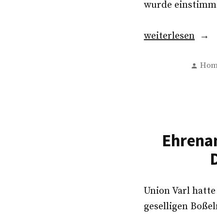
wurde einstimmi
„Abteilungsver
weiterlesen
unserer
Verf
Fußball-
Hom
von
Jugend“
Ehrenam
Union Varl hatt
geselligen Boßel