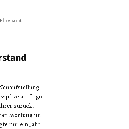
rter:
Ehrenamt
rstand
Neuaufstellung
sspitze an. Ingo
ührer zurück.
erantwortung im
gte nur ein Jahr