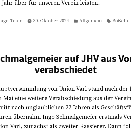
e Jahr über für unseren Verein leisten.
t
Veröffentlicht
Schlagwö
,
age-Team
30. Oktober 2024
Allgemein
Boßeln
in
Schmalgemeier auf JHV aus Vo
verabschiedet
auptversammlung von Union Varl stand nach der 
 Mai eine weitere Verabschiedung aus der Verein
itt nach unglaublichen 22 Jahren als Geschäftsf
ahren übernahm Ingo Schmalgemeier erstmals V
on Varl, zunächst als zweiter Kassierer. Dann fol