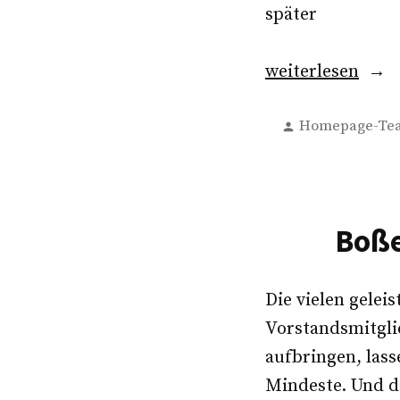
später
„Ingo
weiterlesen
Schmalgemeier
Verfasst
auf
Homepage-Te
von
JHV
aus
Vorstand
Boße
verabschiedet“
Die vielen gelei
Vorstandsmitglie
aufbringen, lass
Mindeste. Und d