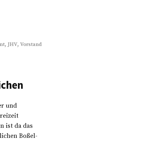
,
,
mt
JHV
Vorstand
ichen
er und
reizeit
n ist da das
lichen Boßel-