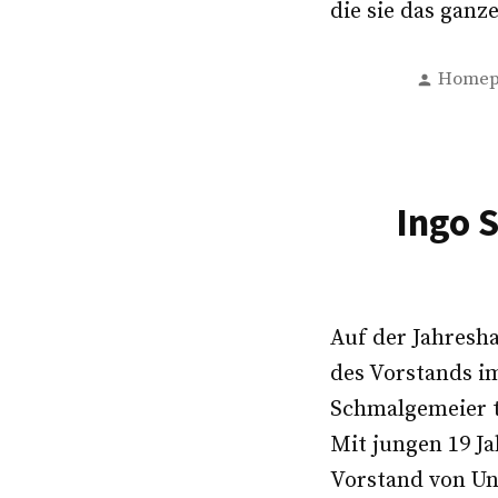
die sie das ganz
Verfass
Homep
von
Ingo 
Auf der Jahresh
des Vorstands im
Schmalgemeier tr
Mit jungen 19 J
Vorstand von Uni