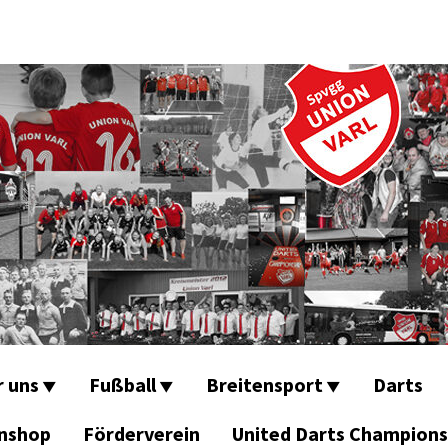
r uns
Fußball
Breitensport
Darts
nshop
Förderverein
United Darts Champions