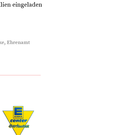
lien eingeladen
:
,
ke
Ehrenamt