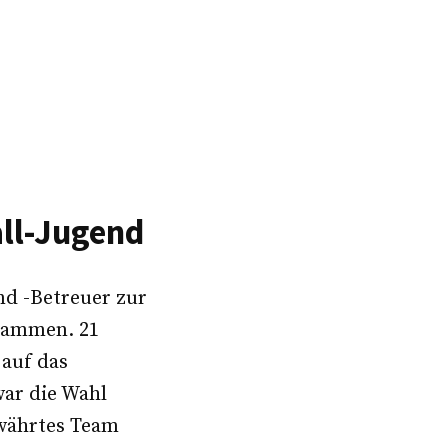
ll-Jugend
d -Betreuer zur
sammen. 21
auf das
war die Wahl
ewährtes Team