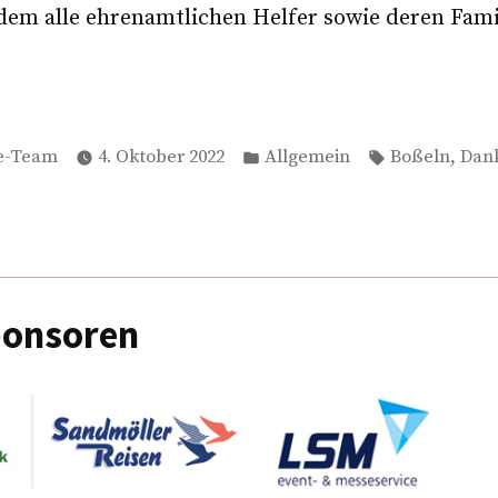
dem alle ehrenamtlichen Helfer sowie deren Fami
Veröffentlicht
Schlagwörter
,
e-Team
4. Oktober 2022
Allgemein
Boßeln
Dan
in
“
ponsoren