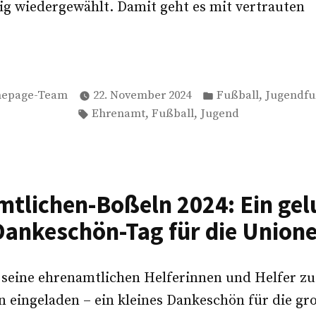
g wiedergewählt. Damit geht es mit vertrauten
sammlung
asst
Veröffentlicht
,
epage-Team
22. November 2024
Fußball
Jugendfu
in
Schlagwörter:
,
,
Ehrenamt
Fußball
Jugend
tlichen-Boßeln 2024: Ein ge
Dankeschön-Tag für die Unione
e seine ehrenamtlichen Helferinnen und Helfer z
n eingeladen – ein kleines Dankeschön für die gro