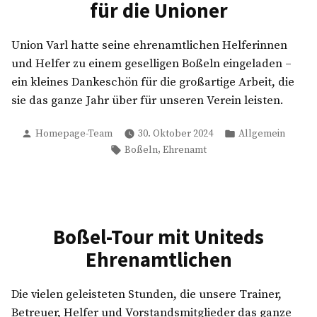
für die Unioner
Union Varl hatte seine ehrenamtlichen Helferinnen
und Helfer zu einem geselligen Boßeln eingeladen –
ein kleines Dankeschön für die großartige Arbeit, die
sie das ganze Jahr über für unseren Verein leisten.
Verfasst
Veröffentlicht
Homepage-Team
30. Oktober 2024
Allgemein
von
in
Schlagwörter:
,
Boßeln
Ehrenamt
Boßel-Tour mit Uniteds
Ehrenamtlichen
Die vielen geleisteten Stunden, die unsere Trainer,
Betreuer, Helfer und Vorstandsmitglieder das ganze