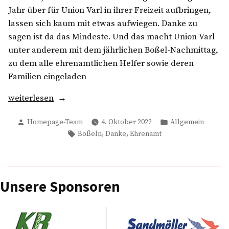
Jahr über für Union Varl in ihrer Freizeit aufbringen,
lassen sich kaum mit etwas aufwiegen. Danke zu
sagen ist da das Mindeste. Und das macht Union Varl
unter anderem mit dem jährlichen Boßel-Nachmittag,
zu dem alle ehrenamtlichen Helfer sowie deren
Familien eingeladen
„Boßel-
weiterlesen
Tour
Verfasst
Veröffentlicht
Homepage-Team
4. Oktober 2022
Allgemein
mit
von
in
Schlagwörter:
,
,
Boßeln
Danke
Ehrenamt
Uniteds
Ehrenamtlichen“
Unsere Sponsoren