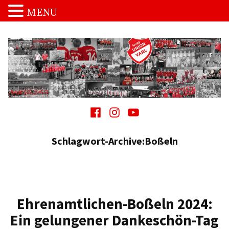
MENU
Zum
Inhalt
springen
Spvgg. Union Varl
…die Macht vom Schnakenpohl!
Facebook
Instagram
Youtube
Schlagwort-Archive:
Boßeln
Ehrenamtlichen-Boßeln 2024:
Ein gelungener Dankeschön-Tag