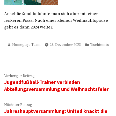
Anschließend belohnte man sich aber mit einer
leckeren Pizza. Nach einer kleinen Weihnachtspause
geht es dann 2024 weiter.
Verfasst
Veröffentlicht
Homepage-Team
23. Dezember 2023
Tischtennis
von
in
Beitragsnavigation
Vorheriger
Vorheriger Beitrag
Jugendfußball-Trainer verbinden
Beitrag:
Abteilungsversammlung und Weihnachtsfeier
Nächster
Nächster Beitrag
Jahreshauptversammlung: United knackt die
Beitrag: