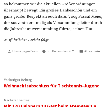
so bekommen wir die aktuellen Größenordnungen
überhaupt bewegt. Ein großes Dankeschön und ein
ganz großer Respekt an euch dafür“, zog Pascal Meier,
der souverän erstmalig als Versammlungsleiter durch
die Jahreshauptversammlung führte, seinen Hut.
Ausführlicher Bericht folgt.
Verfasst
Veröffentlicht
Homepage-Team
30. Dezember 2023
Allgemein
von
in
Beitragsnavigation
Vorheriger
Vorheriger Beitrag
Weihnachtsabschluss für Tischtennis-Jugend
Beitrag:
Nächster
Nächster Beitrag
Mit 120 Unionern zu Gast beim FreewayCup
Beitrag: