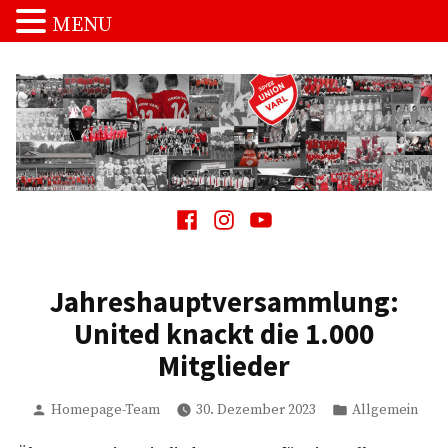
MENU
Zum
Inhalt
springen
Spvgg. Union Varl
…die Macht vom Schnakenpohl!
Facebook
Instagram
Youtube
Jahreshauptversammlung:
United knackt die 1.000
Mitglieder
Verfasst
Veröffentlicht
Homepage-Team
30. Dezember 2023
Allgemein
von
in