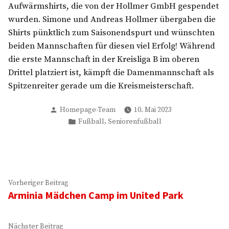
Aufwärmshirts, die von der Hollmer GmbH gespendet
wurden. Simone und Andreas Hollmer übergaben die
Shirts pünktlich zum Saisonendspurt und wünschten
beiden Mannschaften für diesen viel Erfolg! Während
die erste Mannschaft in der Kreisliga B im oberen
Drittel platziert ist, kämpft die Damenmannschaft als
Spitzenreiter gerade um die Kreismeisterschaft.
Verfasst
Homepage-Team
10. Mai 2023
von
Veröffentlicht
,
Fußball
Seniorenfußball
in
Beitragsnavigation
Vorheriger
Vorheriger Beitrag
Arminia Mädchen Camp im United Park
Beitrag:
Nächster
Nächster Beitrag