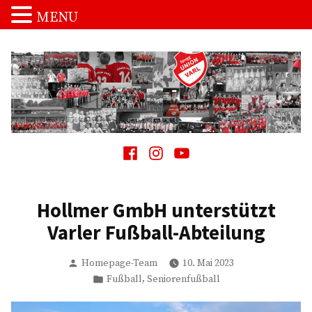
MENU
Zum
Inhalt
springen
Spvgg. Union Varl
…die Macht vom Schnakenpohl!
Facebook
Instagram
Youtube
Hollmer GmbH unterstützt
Varler Fußball-Abteilung
Verfasst
Homepage-Team
10. Mai 2023
von
Veröffentlicht
,
Fußball
Seniorenfußball
in