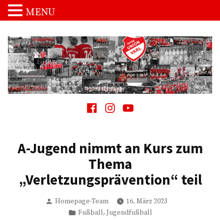
MENU
Zum
Inhalt
springen
Spvgg. Union Varl
…die Macht vom Schnakenpohl!
Facebook
Instagram
Youtube
A-Jugend nimmt an Kurs zum
Thema
„Verletzungsprävention“ teil
Verfasst
Homepage-Team
16. März 2023
von
Veröffentlicht
,
Fußball
Jugendfußball