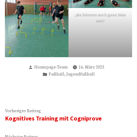
„Sie können auch ganz leise
sein“
Verfasst
Homepage-Team
16. März 2023
von
Veröffentlicht
,
Fußball
Jugendfußball
in
Beitragsnavigation
Vorheriger
Vorheriger Beitrag
Kognitives Training mit Cogniprove
Beitrag:
Nächster
Nächster Beitrag