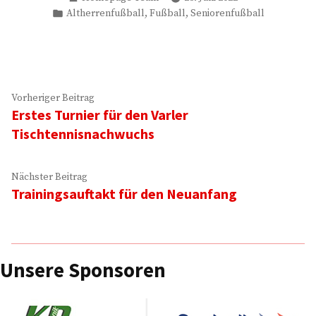
von
Veröffentlicht
,
,
Altherrenfußball
Fußball
Seniorenfußball
in
Beitragsnavigation
Vorheriger
Vorheriger Beitrag
Erstes Turnier für den Varler
Beitrag:
Tischtennisnachwuchs
Nächster
Nächster Beitrag
Trainingsauftakt für den Neuanfang
Beitrag:
Unsere Sponsoren