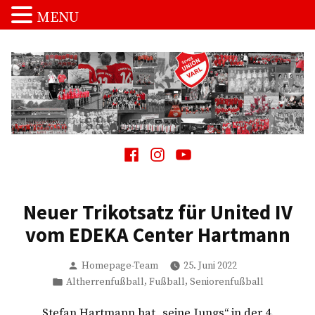
MENU
Zum
Inhalt
springen
Spvgg. Union Varl
…die Macht vom Schnakenpohl!
Facebook
Instagram
Youtube
Neuer Trikotsatz für United IV
vom EDEKA Center Hartmann
Verfasst
Homepage-Team
25. Juni 2022
von
Veröffentlicht
,
,
Altherrenfußball
Fußball
Seniorenfußball
in
Stefan Hartmann hat „seine Jungs“ in der 4.