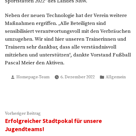
Sportstätten 2022“ des Landes NRW.
Neben der neuen Technologie hat der Verein weitere
Maßnahmen ergriffen. „Alle Beteiligten sind
sensibilisiert verantwortungsvoll mit den Verbräuchen
umzugehen. Wir sind hier unseren Trainerinnen und
Trainern sehr dankbar, dass alle verständnisvoll
mitziehen und unterstützen“, dankte Vorstand Fußball
Pascal Meier den Aktiven.
Verfasst
Veröffentlicht
Homepage-Team
6. Dezember 2022
Allgemein
von
in
Beitragsnavigation
Vorheriger
Vorheriger Beitrag
Erfolgreicher Stadtpokal für unsere
Beitrag:
Jugendteams!