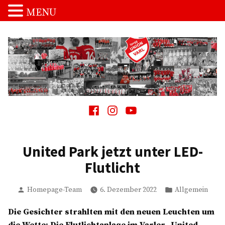
MENU
Zum
Inhalt
springen
Spvgg. Union Varl
…die Macht vom Schnakenpohl!
Facebook
Instagram
Youtube
United Park jetzt unter LED-
Flutlicht
Verfasst
Veröffentlicht
Homepage-Team
6. Dezember 2022
Allgemein
von
in
Die Gesichter strahlten mit den neuen Leuchten um