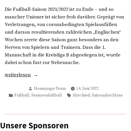
Die Fußball-Saison 2021/2022 ist zu Ende – und so
mancher Unioner ist sicher froh darüber. Geprägt von
Verletzungen, von coronabedingten Spielausfällen
und daraus resultierenden zahlreichen „Englischen“
Wochen zerrte diese Saison ganz besonders an den
Nerven von Spielern und Trainern. Dass die 1.
Mannschaft in die Kreisliga B abgestiegen ist, wurde
dabei schon fast zur Nebensache.
„Saisonabschluss
weiterlesen
der
Verfasst
Homepage-Team
14. Juni 2022
Fußball-
von
Veröffentlicht
Schlagwörter:
,
,
Fußball
Seniorenfußball
Abschied
Saisonabschluss
Senioren
in
mit
70
Unionern“
Unsere Sponsoren