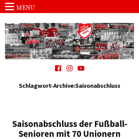
MENU
Zum
Inhalt
springen
Spvgg. Union Varl
…die Macht vom Schnakenpohl!
Facebook
Instagram
Youtube
Schlagwort-Archive:
Saisonabschluss
Saisonabschluss der Fußball-
Senioren mit 70 Unionern