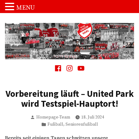
MENU
Zum
Inhalt
springen
Spvgg. Union Varl
…die Macht vom Schnakenpohl!
Facebook
Instagram
Youtube
Vorbereitung läuft – United Park
wird Testspiel-Hauptort!
Verfasst
Homepage-Team
18. Juli 2024
von
Veröffentlicht
,
Fußball
Seniorenfußball
in
Bereits seit einigen Tagen schwitzen unsere