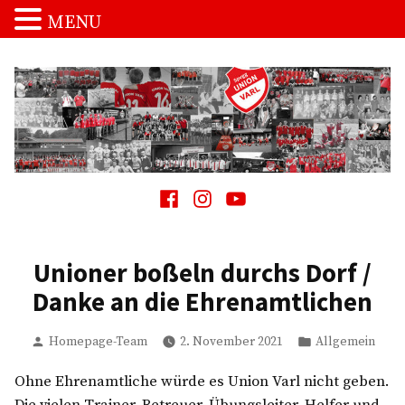
MENU
Zum
Inhalt
springen
Spvgg. Union Varl
…die Macht vom Schnakenpohl!
Facebook
Instagram
Youtube
Unioner boßeln durchs Dorf /
Danke an die Ehrenamtlichen
Verfasst
Veröffentlicht
Homepage-Team
2. November 2021
Allgemein
von
in
Ohne Ehrenamtliche würde es Union Varl nicht geben.