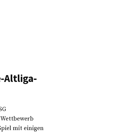
t
-Altliga-
 SG
m Wettbewerb
piel mit einigen