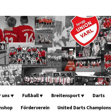
r uns
Fußball
Breitensport
Darts
nshop
Förderverein
United Darts Champions