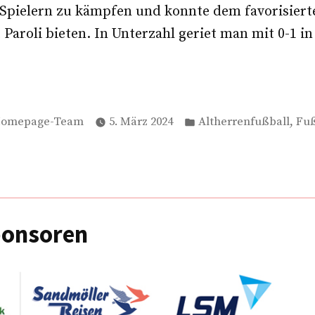
Spielern zu kämpfen und konnte dem favorisiert
t Paroli bieten. In Unterzahl geriet man mit 0-1 i
erfasst
Veröffentlicht
,
omepage-Team
5. März 2024
Altherrenfußball
Fuß
on
in
ponsoren