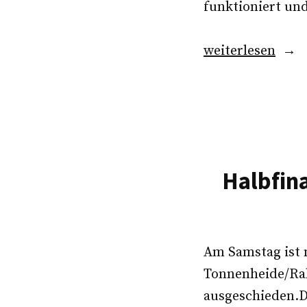
funktioniert un
„Erste-
weiterlesen
Hilfe
für
United“
Halbfina
Am Samstag ist m
Tonnenheide/Rah
ausgeschieden.D