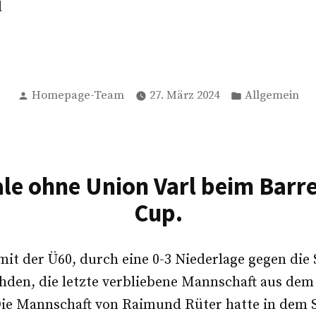
d
Verfasst
Veröffentlich
Homepage-Team
27. März 2024
Allgemein
von
in
le ohne Union Varl beim Barre
Cup.
it der Ü60, durch eine 0-3 Niederlage gegen die
den, die letzte verbliebene Mannschaft aus de
ie Mannschaft von Raimund Rüter hatte in dem S